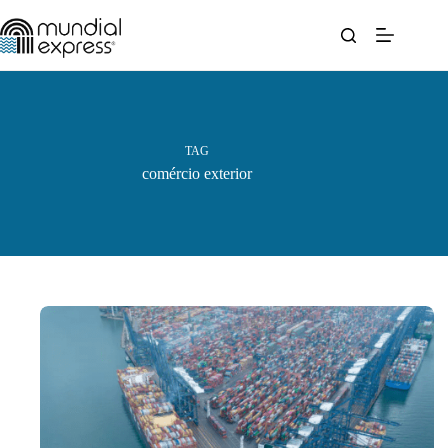
Pular
para
o
conteúdo
TAG
comércio exterior