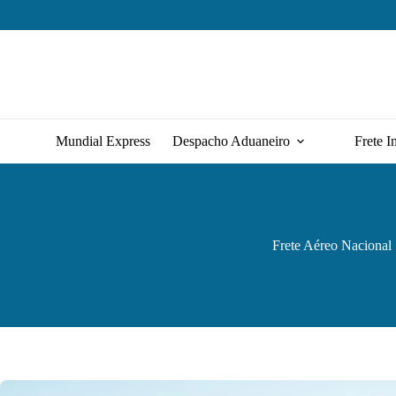
Pular
para
o
conteúdo
Mundial Express
Despacho Aduaneiro
Frete I
Frete Aéreo Nacional