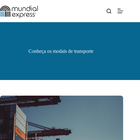
Pular
para
o
conteúdo
Conheça os modais de transporte