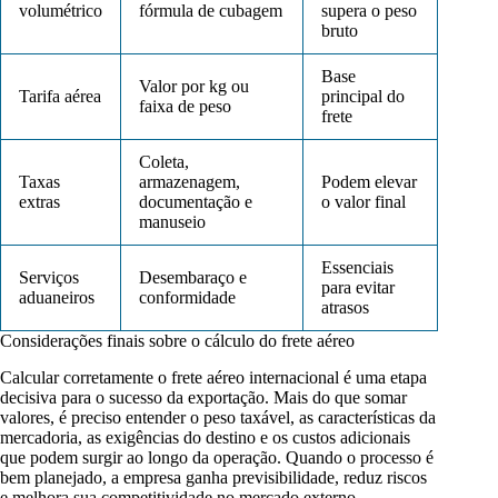
volumétrico
fórmula de cubagem
supera o peso
bruto
Base
Valor por kg ou
Tarifa aérea
principal do
faixa de peso
frete
Coleta,
Taxas
armazenagem,
Podem elevar
extras
documentação e
o valor final
manuseio
Essenciais
Serviços
Desembaraço e
para evitar
aduaneiros
conformidade
atrasos
Considerações finais sobre o cálculo do frete aéreo
Calcular corretamente o frete aéreo internacional é uma etapa
decisiva para o sucesso da exportação. Mais do que somar
valores, é preciso entender o peso taxável, as características da
mercadoria, as exigências do destino e os custos adicionais
que podem surgir ao longo da operação. Quando o processo é
bem planejado, a empresa ganha previsibilidade, reduz riscos
e melhora sua competitividade no mercado externo.