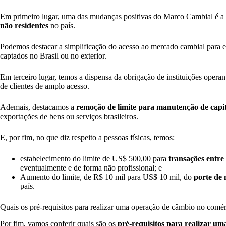
Em primeiro lugar, uma das mudanças positivas do Marco Cambial é a
não residentes
no país.
Podemos destacar a simplificação do acesso ao mercado cambial para 
captados no Brasil ou no exterior.
Em terceiro lugar, temos a dispensa da obrigação de instituições oper
de clientes de amplo acesso.
Ademais, destacamos a
remoção de limite para manutenção de capit
exportações de bens ou serviços brasileiros.
E, por fim, no que diz respeito a pessoas físicas, temos:
estabelecimento do limite de US$ 500,00 para
transações entre
eventualmente e de forma não profissional; e
Aumento do limite, de R$ 10 mil para US$ 10 mil, do
porte de
país.
Quais os pré-requisitos para realizar uma operação de câmbio no comér
Por fim, vamos conferir quais são os
pré-requisitos para realizar u