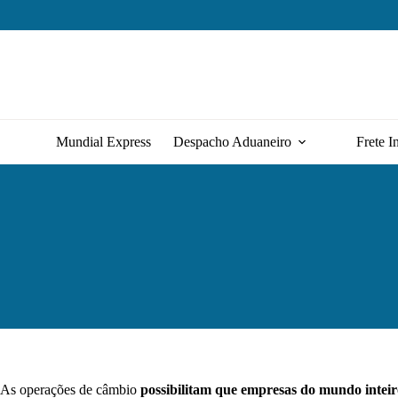
Pular
para
o
conteúdo
Mundial Express
Despacho Aduaneiro
Frete I
As operações de câmbio
possibilitam que empresas do mundo intei